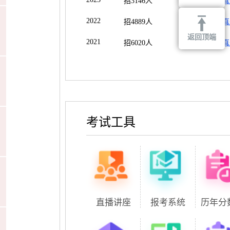
招3146人
公告
真
2022
招4889人
公告
真
返回顶端
2021
招6020人
公告
真
考试工具
直播讲座
报考系统
历年分