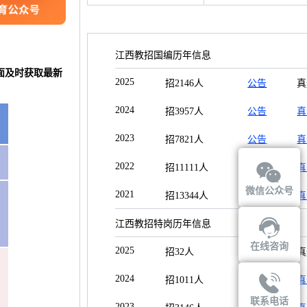
江西教招国编历年信息
面及时获取最新
2025
招2146人
公告
真
2024
招3957人
公告
真
2023
招7821人
公告
真
2022
招11111人
公告
真
微信公众号
2021
招13344人
公告
真
江西教招特岗历年信息
在线咨询
2025
招32人
公告
真
2024
招1011人
公告
真
联系电话
2023