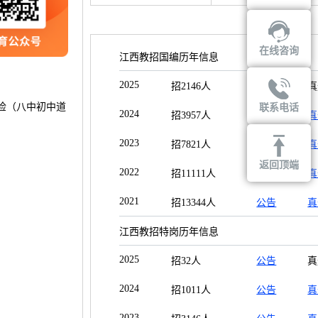
在线咨询
江西教招国编历年信息
2025
招2146人
公告
真
体检（八中初中道
联系电话
2024
招3957人
公告
真
2023
招7821人
公告
真
返回顶端
2022
招11111人
公告
真
2021
招13344人
公告
真
江西教招特岗历年信息
2025
招32人
公告
真
2024
招1011人
公告
真
2023