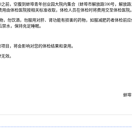
7：00之前，空腹到蚌埠青年创业园大院内集合（蚌埠市解放路590号，解放
费用由体检医院按相关标准收取，体检人员在体检时将费用交至体检医院
食物，勿饮酒，勿服用对肝、肾功能有损害的药物，如服减肥药者体检前应
后禁水，保持充足睡眠。
查项目，将会影响对您的体检结果和录用。
律无效。
。
蚌埠