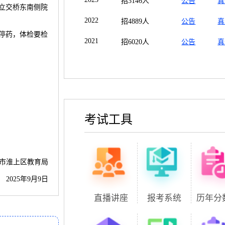
招3146人
公告
真
路立交桥东南侧院
。
2022
招4889人
公告
真
停药，体检要检
2021
招6020人
公告
真
考试工具
市淮上区教育局
2025年9月9日
直播讲座
报考系统
历年分