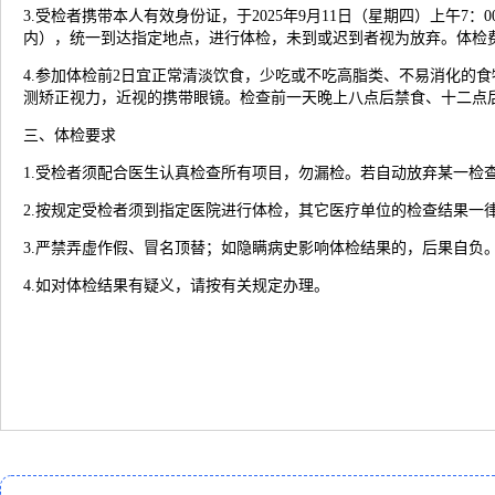
3.受检者携带本人有效身份证，于2025年9月11日（星期四）上午
内），统一到达指定地点，进行体检，未到或迟到者视为放弃。体检
4.参加体检前2日宜正常清淡饮食，少吃或不吃高脂类、不易消化的
测矫正视力，近视的携带眼镜。检查前一天晚上八点后禁食、十二点
三、体检要求
1.受检者须配合医生认真检查所有项目，勿漏检。若自动放弃某一检
2.按规定受检者须到指定医院进行体检，其它医疗单位的检查结果一
3.严禁弄虚作假、冒名顶替；如隐瞒病史影响体检结果的，后果自负
4.如对体检结果有疑义，请按有关规定办理。